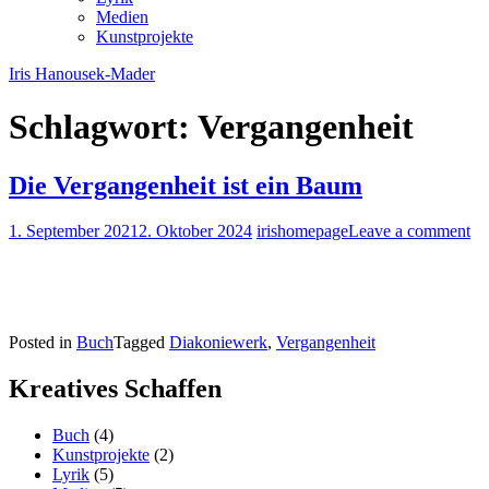
Medien
Kunstprojekte
Iris Hanousek-Mader
Schlagwort:
Vergangenheit
Die Vergangenheit ist ein Baum
1. September 2021
2. Oktober 2024
irishomepage
Leave a comment
Posted in
Buch
Tagged
Diakoniewerk
,
Vergangenheit
Kreatives Schaffen
Buch
(4)
Kunstprojekte
(2)
Lyrik
(5)