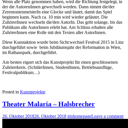
Wenn alle Platz genommen haben, wird die Richtung festgelegt, in
der die AutorenInnen gewechselt werden. Dann nimmt die/der
ZeremonienmeisterIn eine Glocke und läutet, damit das Spiel
beginnen kann. Nach ca. 10 min wird wieder geläutet. Die
ZuhörerInnen wechseln die/den AutorIn. Das geht solange, bis das
Publikum alle AutorInnen erlebt hat. Am Schluss erhalten alle
ZuhörerInnen eine Rolle mit den Texten aller AutorInnen.
Diese Kunstaktion wurde beim Sicht:wechsel Festival 2015 in Linz
durchgeführt sowie beim Jubiläumsjahr der Reformation in Wien,
im Rathauspark, durchgeführt.
Am besten eignet sich das Kunstprojekt für einen geschlossenen
Zuhörerkreis. (SchülerInnen, StudentInnen, Betriebsausflüge,
Festivalpublikum…)
Posted in
Kunstprojekte
Theater Malaria – Halsbrecher
26. Oktober 2018
26. Oktober 2018
irishomepage
Leave a comment